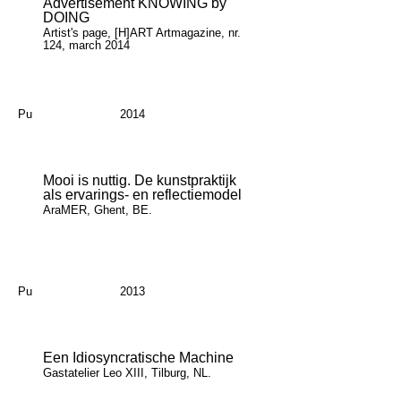
Advertisement KNOWING by
DOING
Artist's page, [H]ART Artmagazine, nr.
124, march 2014
Pu
2014
Mooi is nuttig. De kunstpraktijk
als ervarings- en reflectiemodel
AraMER, Ghent, BE.
Pu
2013
Een Idiosyncratische Machine
Gastatelier Leo XIII, Tilburg, NL.