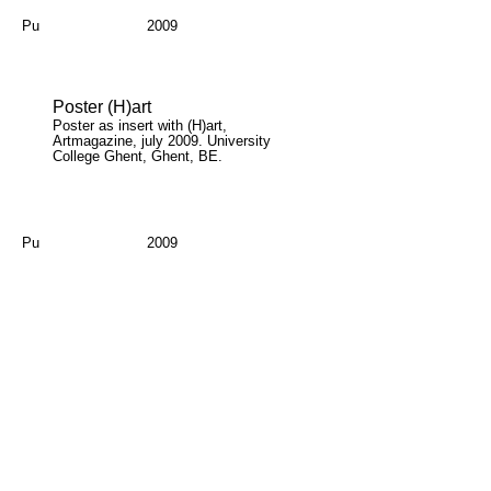
Pu
2009
Poster (H)art
Poster as insert with (H)art,
Artmagazine, july 2009. University
College Ghent, Ghent, BE.
Pu
2009