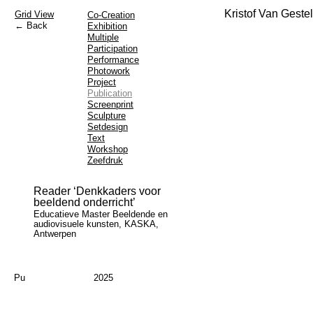
Kristof Van Gestel
Grid View
Co-Creation
← Back
Exhibition
Multiple
Participation
Performance
Photowork
Project
Publication
Screenprint
Sculpture
Setdesign
Text
Workshop
Zeefdruk
Reader ‘Denkkaders voor
beeldend onderricht’
Educatieve Master Beeldende en
audiovisuele kunsten, KASKA,
Antwerpen
Pu
2025